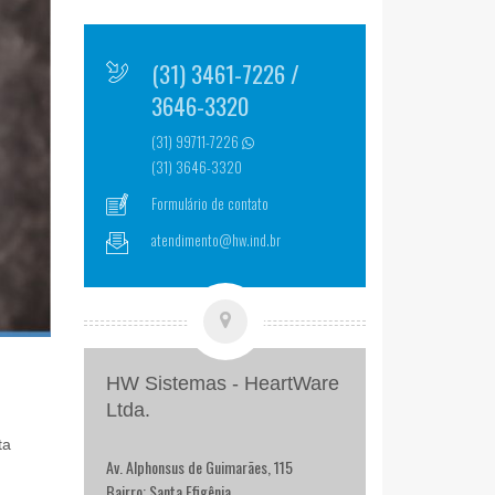
(31) 3461-7226 /
3646-3320
(31) 99711-7226
(31) 3646-3320
Formulário de contato
atendimento@hw.ind.br
HW Sistemas - HeartWare
Ltda.
ta
Av. Alphonsus de Guimarães, 115
Bairro: Santa Efigênia