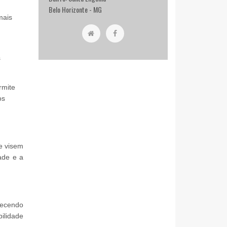
Belo Horizonte - MG
mais
s
rmite
os
e visem
ade e a
recendo
ilidade