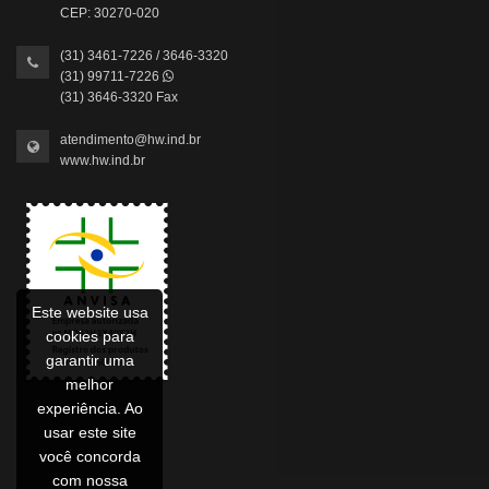
CEP: 30270-020
(31) 3461-7226 / 3646-3320
(31) 99711-7226
(31) 3646-3320 Fax
atendimento@hw.ind.br
www.hw.ind.br
Este website usa
cookies para
garantir uma
melhor
experiência. Ao
usar este site
você concorda
com nossa