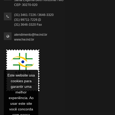
CEP: 30270-020
(31) 3461-7226 / 3646-3320
(31) 99711-7226
(31) 3646-3320 Fax
atendimento@hw.ind.br
www.hw.ind.br
Este website usa
cookies para
garantir uma
melhor
experiência. Ao
usar este site
você concorda
com nossa