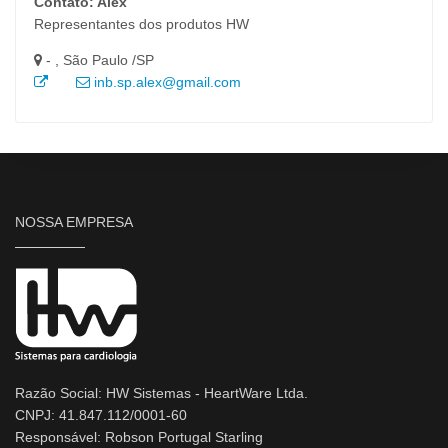
Contato: Alex
Representantes dos produtos HW
- , São Paulo /SP
inb.sp.alex@gmail.com
NOSSA EMPRESA
Razão Social: HW Sistemas - HeartWare Ltda.
CNPJ: 41.847.112/0001-60
Responsável: Robson Portugal Starling